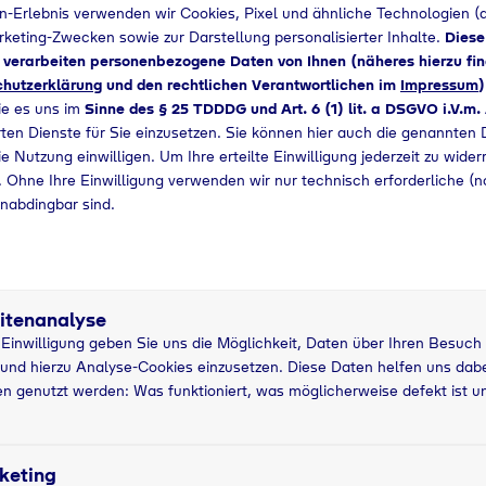
n-Erlebnis verwenden wir Cookies, Pixel und ähnliche Technologien (a
arketing-Zwecken sowie zur Darstellung personalisierter Inhalte.
Diese
d verarbeiten personenbezogene Daten von Ihnen (näheres hierzu fin
hutzerklärung
und den rechtlichen Verantwortlichen im
Impressum
)
ie es uns im
Sinne des § 25 TDDDG und Art. 6 (1) lit. a DSGVO i.V.m.
ten Dienste für Sie einzusetzen. Sie können hier auch die genannten D
e Nutzung einwilligen. Um Ihre erteilte Einwilligung jederzeit zu wider
 Ohne Ihre Einwilligung verwenden wir nur technisch erforderliche (n
nabdingbar sind.
itenanalyse
r Einwilligung geben Sie uns die Möglichkeit, Daten über Ihren Besuch
und hierzu Analyse-Cookies einzusetzen. Diese Daten helfen uns dabei
n genutzt werden: Was funktioniert, was möglicherweise defekt ist u
keting