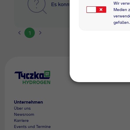
Wir verw
Es konnte leider kein Ergebnis 
Medien z
verwende
gefallen.
1
Unternehmen
Über uns
Newsroom
Karriere
Events und Termine