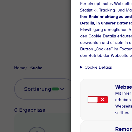
Für ein optimales Webseite
Statistik-, Tracking- und M
Ihre Endeinrichtung zu un
Details, in unserer
Datensc
Einwilligung ermöglichen S
den Cookie-Details erläuter
auswählen und einzeln in di
Button „Cookies“ im Footer.
den Betrieb der Webseite u
Cookie Details
Home
Suche
Webse
Sortierung
Mit Ihre
erheben 
Webseite
0 Ergebnisse
sollten.
Remar